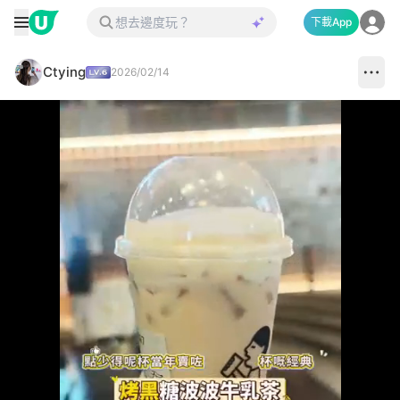
下載App
Ctying
2026/02/14