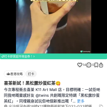
Loaded
:
Unmute
100.00%
打卡即賞超市現金券！
14
0
香港攻略
打卡
喜茶新試！黑松露炒蛋紅茶😋
今次專程衝去喜茶 K11 Art Mall 店，目標明確：一試佢哋
同我哋嘅靈感好友 @twins 共創嘅限定特調「黑松露炒蛋
英紅」，同埋親身試玩佢哋個新推出嘅「
...
更多
尖沙咀河內道18號K11購物藝術館地下G32-G33號舖