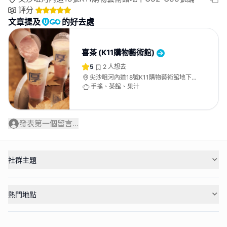
評分
文章提及
的好去處
喜茶 (K11購物藝術館)
5
2
人想去
尖沙咀河內道18號K11購物藝術館地下
G32-G33號舖
手搖、茶館、果汁
發表第一個留言...
社群主題
熱門地點