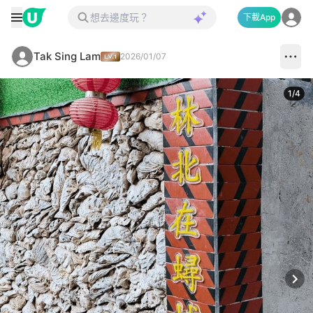
下載App
Tak Sing Lam
2026/01/07
1
/
4
Next