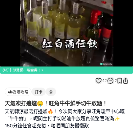
Loaded
:
Unmute
100.00%
打卡即賞超市現金券！
42
2
香港攻略
打卡
食
天氣凍打邊爐🤤！旺角牛牛鮮手切牛放題！
天氣轉涼最啱打邊爐🔥！今次同大家分享旺角瓊華中心嘅
「牛牛鮮」，呢間主打手切潮汕牛放題真係驚喜滿滿✨
150分鐘任食超充裕，啱晒同朋友慢慢歎