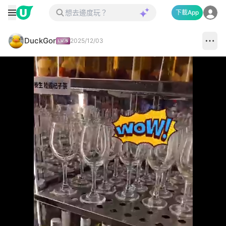
下載App
DuckGor
2025/12/03