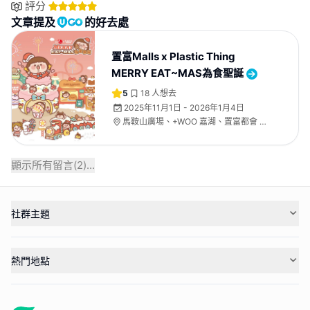
評分
文章提及
的好去處
置富Malls x Plastic Thing
MERRY EAT~MAS為食聖誕
5
18
人想去
2025年11月1日 - 2026年1月4日
馬鞍山廣場、+WOO 嘉湖、置富都會 、
置富第一城
顯示所有留言(
2
)...
社群主題
熱門地點