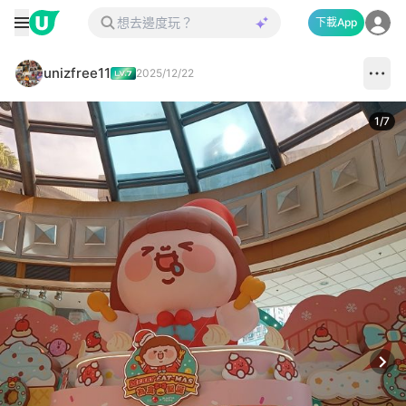
下載App
unizfree11
2025/12/22
1
/
7
Next