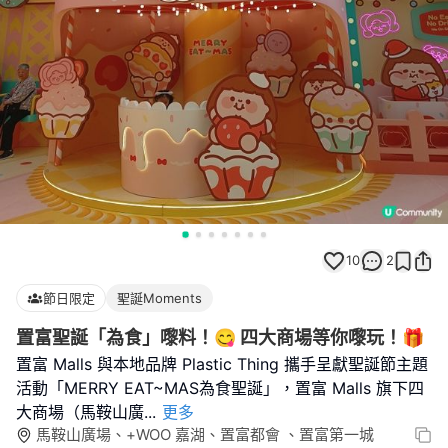
10
2
節日限定
聖誕Moments
置富聖誕「為食」嚟料！😋 四大商場等你嚟玩！🎁
置富 Malls 與本地品牌 Plastic Thing 攜手呈獻聖誕節主題
活動「MERRY EAT~MAS為食聖誕」，置富 Malls 旗下四
大商場（馬鞍山廣
...
更多
馬鞍山廣場、+WOO 嘉湖、置富都會 、置富第一城