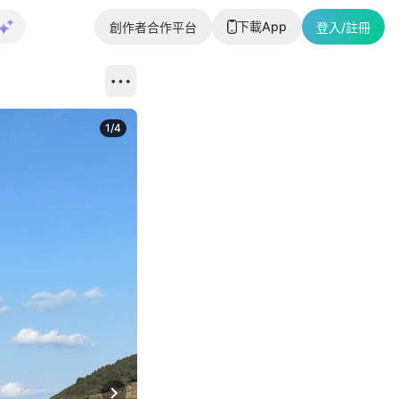
下載App
創作者合作平台
登入/註冊
1
/
4