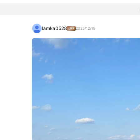
lamka0528
2025/12/19