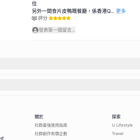
住
另外一間食片皮鴨嘅餐廳，係香港Q
...
更多
評分
發表第一個留言...
關於
探索
社群最強使用指南
U Lifestyle
社群創作有價企劃
Travel
程式