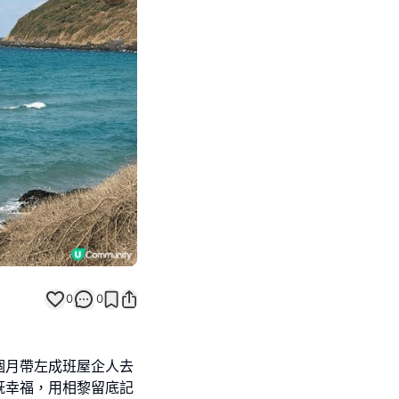
Next slide
0
0
個月帶左成班屋企人去
既幸福，用相黎留底記