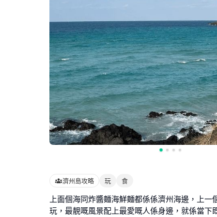
濟州島攻略
玩
食
上面個海同炸醬麵海鮮麵都係係濟州海邊，上一
玩，最靚嘅風景配上最愛嘅人係身邊，就係當下