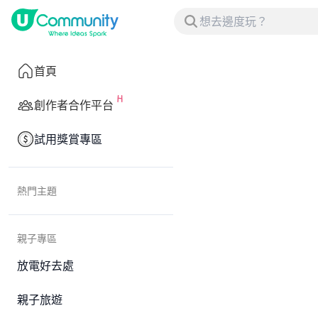
首頁
創作者合作平台
試用獎賞專區
熱門主題
親子專區
放電好去處
親子旅遊