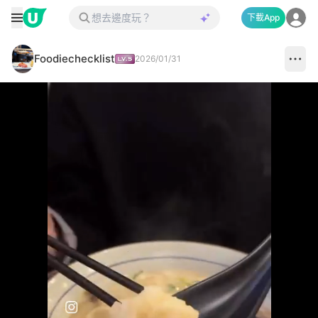
下載App
Foodiechecklist
2026/01/31