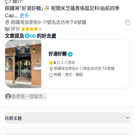
💬 簡介:
銅鑼灣｢好湯好麵｣🍜 呢間米芝蓮真係超足料!由前四季
Cap
...
更多
銅鑼灣加寧街9-11號名店坊地下B號舖
評分
文章提及
的好去處
好湯好麵
4
5
人想去
銅鑼灣加寧街9-11號名店坊地下B號舖
粉麵、港式、麵館
發表第一個留言...
社群主題