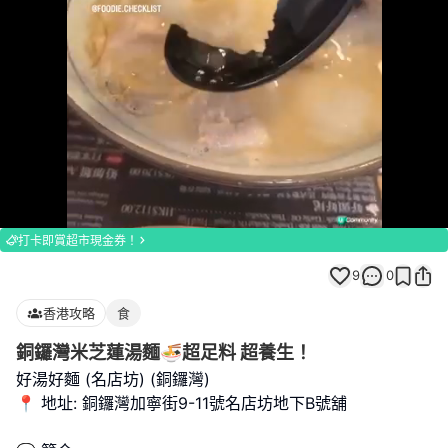
Loaded
:
Unmute
100.00%
打卡即賞超市現金券！
9
0
香港攻略
食
銅鑼灣米芝蓮湯麵🍜超足料 超養生！
好湯好麵 (名店坊) (銅鑼灣)
📍 地址: 銅鑼灣加寧街9-11號名店坊地下B號舖