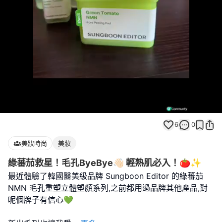
Loaded
:
Unmute
100.00%
6
0
美妝時尚
美妝
綠蕃茄救星！毛孔ByeBye👋🏻 輕熟肌必入！🍅✨
最近體驗了韓國醫美級品牌 Sungboon Editor 的綠蕃茄
NMN 毛孔重塑立體塑顏系列,之前都用過品牌其他產品,對
呢個牌子有信心💚