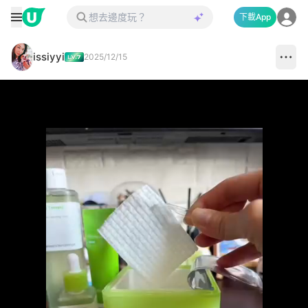
下載App
issiyyi
2025/12/15