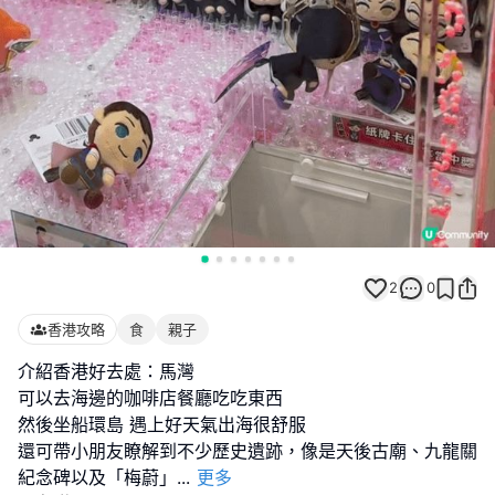
2
0
香港攻略
食
親子
介紹香港好去處：馬灣
可以去海邊的咖啡店餐廳吃吃東西
然後坐船環島 遇上好天氣出海很舒服
還可帶小朋友瞭解到不少歷史遺跡，像是天後古廟、九龍關
紀念碑以及「梅蔚」
...
更多