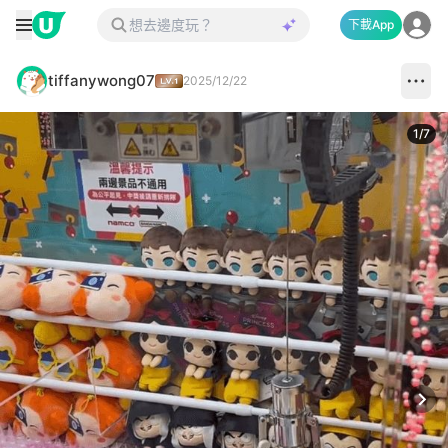
下載App
tiffanywong07
2025/12/22
1
/
7
Next