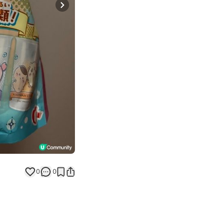
Next slide
0
0