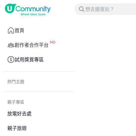
首頁
創作者合作平台
試用獎賞專區
熱門主題
親子專區
放電好去處
親子旅遊