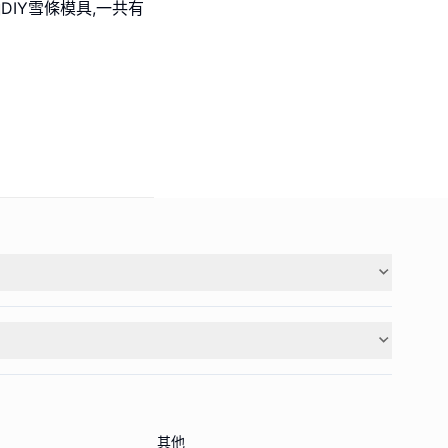
 盲抽DIY雪條模具,一共有
其他