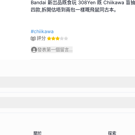
Bandai 新岀品既食玩 308Yen 既 Chiikawa
四款,拆開估唔到兩包一樣嘅飛鼠同古本｡
#chiikawa
評分
發表第一個留言...
關於
探索