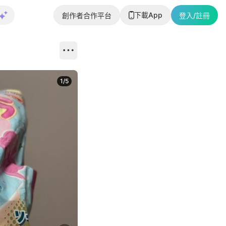
下載App
創作者合作平台
登入/註冊
1
/
5