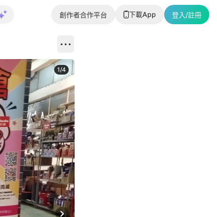
下載App
創作者合作平台
登入/註冊
1
/
4