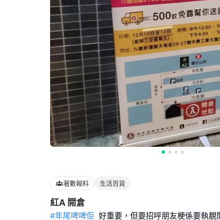
著數報料
生活百貨
紅A 開倉
#年尾啤啤佢
好重要，但要招呼朋友梗係要執靚間