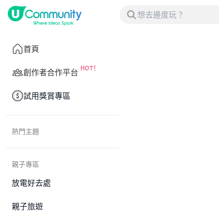
首頁
創作者合作平台
試用獎賞專區
熱門主題
親子專區
放電好去處
親子旅遊