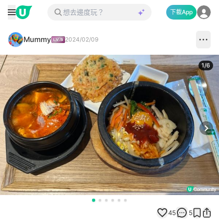
下載App
Mummy
2024/02/09
1
/
6
Next
45
5