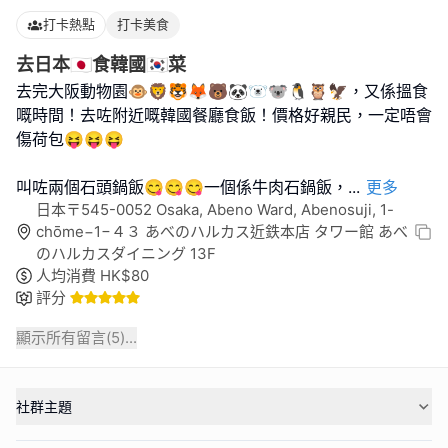
打卡熱點
打卡美食
去日本🇯🇵食韓國🇰🇷菜
去完大阪動物園🐵🦁🐯🦊🐻🐼🐻‍❄️🐨🐧🦉🦅，又係搵食
嘅時間！去咗附近嘅韓國餐廳食飯！價格好親民，一定唔會
傷荷包😝😝😝
叫咗兩個石頭鍋飯😋😋😋一個係牛肉石鍋飯，
...
更多
日本〒545-0052 Osaka, Abeno Ward, Abenosuji, 1-
chōme−1−４３ あべのハルカス近鉄本店 タワー館 あべ
のハルカスダイニング 13F
人均消費
HK$
80
評分
顯示所有留言(
5
)...
社群主題