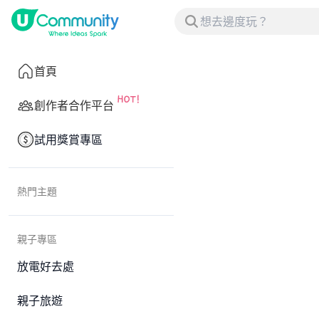
首頁
創作者合作平台
試用獎賞專區
熱門主題
親子專區
放電好去處
親子旅遊