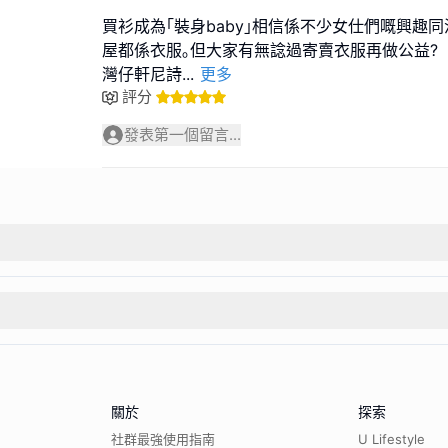
買衫成為｢裝身baby｣相信係不少女仕們嘅興趣同
屋都係衣服｡但大家有無諗過寄賣衣服再做公益?
灣仔軒尼詩
...
更多
評分
發表第一個留言...
關於
探索
社群最強使用指南
U Lifestyle