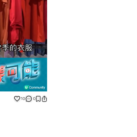
Unmute
10
0