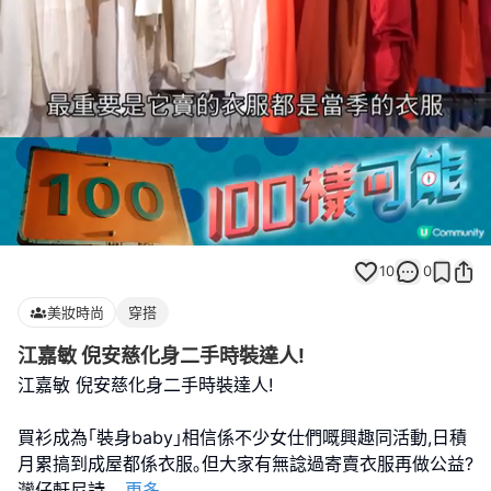
Loaded
:
Unmute
83.33%
10
0
美妝時尚
穿搭
江嘉敏 倪安慈化身二手時裝達人!
江嘉敏 倪安慈化身二手時裝達人!
買衫成為｢裝身baby｣相信係不少女仕們嘅興趣同活動,日積
月累搞到成屋都係衣服｡但大家有無諗過寄賣衣服再做公益?
灣仔軒尼詩
...
更多