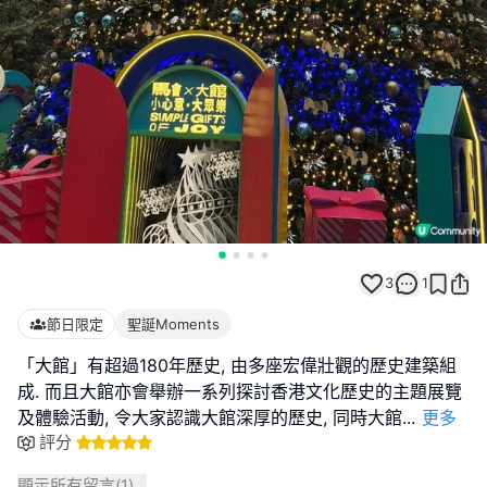
3
1
節日限定
聖誕Moments
「大館」有超過180年歷史, 由多座宏偉壯觀的歷史建築組
成. 而且大館亦會舉辦一系列探討香港文化歷史的主題展覽
及體驗活動, 令大家認識大館深厚的歷史, 同時大館
...
更多
評分
顯示所有留言(
1
)...