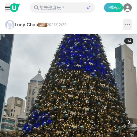
下載App
Lucy Chau
2025/12/22
1
/
4
Next