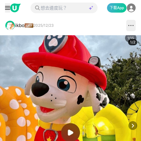
下載App
ikbo
2025/12/23
1
/
2
Next