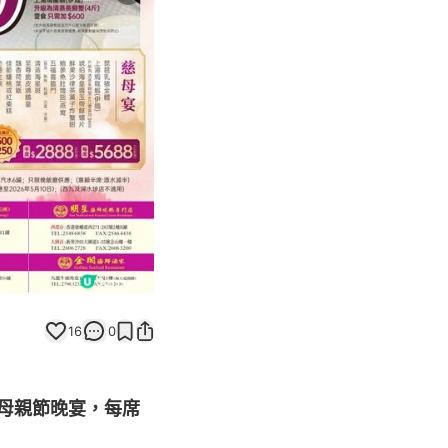
返回帖文
16
0
母親節晚宴，每席