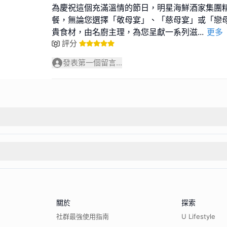
為慶祝這個充滿溫情的節日，明星海鮮酒家集團
餐，無論您選擇「敬母宴」、「慈母宴」或「戀
貴食材，由名廚主理，為您呈獻一系列滋
...
更多
評分
發表第一個留言...
關於
探索
社群最強使用指南
U Lifestyle