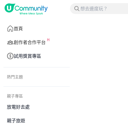
首頁
創作者合作平台
試用獎賞專區
熱門主題
親子專區
放電好去處
親子旅遊