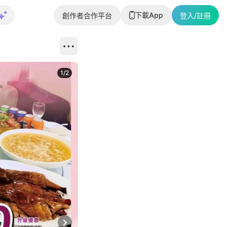
下載App
創作者合作平台
登入/註冊
1
/
2
即睇更多社
Next slide