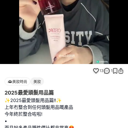
Loaded
:
Unmute
94.86%
13
1
美妝時尚
美妝
2025最愛頭髮用品篇
✨2025最愛頭髮用品篇!!✨
上年冇整合到任何頭髮用品嘅產品
今年終於整合咗啦!
•
而且好多產品嘅性價比都非常高😍