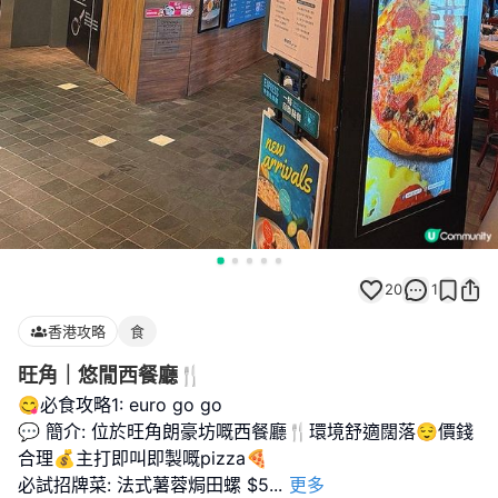
20
1
香港攻略
食
旺角｜悠閒西餐廳🍴
😋必食攻略1: euro go go
💬 簡介: 位於旺角朗豪坊嘅西餐廳🍴環境舒適闊落😌價錢
合理💰主打即叫即製嘅pizza🍕
必試招牌菜: 法式薯蓉焗田螺 $5
...
更多