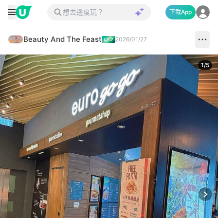
下載App
Beauty And The Feast
2026/01/27
1
/
5
Next