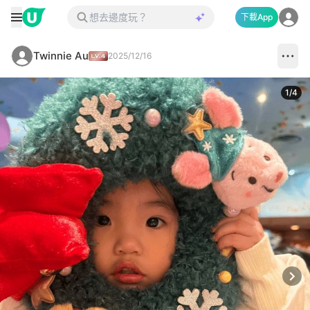
下載App
Twinnie Au
2025/12/16
1
/
4
Next