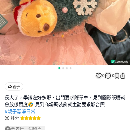
0
0
親子
長大了，學識左好多嘢，出門要求踩單車，見到圓形既嘢就
#親子潔淨日常
評分
發表第一個留言...