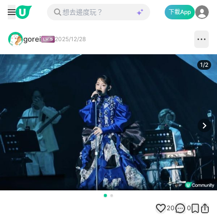
下載App
gorei
2025/12/28
1
/
2
Next
20
0