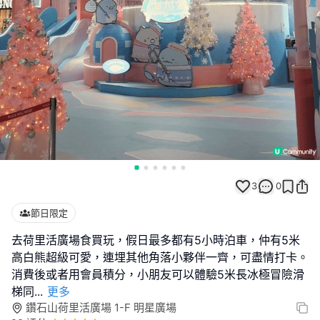
3
0
節日限定
去荷里活廣場食買玩，假日最多都有5小時泊車，仲有5米
高白熊超級可愛，連埋其他角落小夥伴一齊，可盡情打卡。
消費後或者用會員積分，小朋友可以體驗5米長冰極冒險滑
梯同
...
更多
鑽石山荷里活廣場 1-F 明星廣場