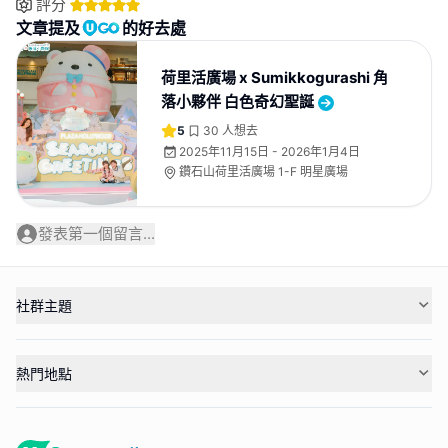
評分
文章提及
的好去處
荷里活廣場 x Sumikkogurashi 角
落小夥伴 白色奇幻聖誕
5
30
人想去
2025年11月15日 - 2026年1月4日
鑽石山荷里活廣場 1-F 明星廣場
發表第一個留言...
社群主題
熱門地點