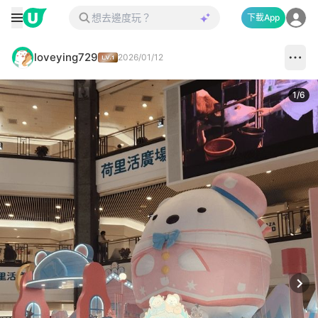
下載App
loveying729
2026/01/12
1
/
6
Next