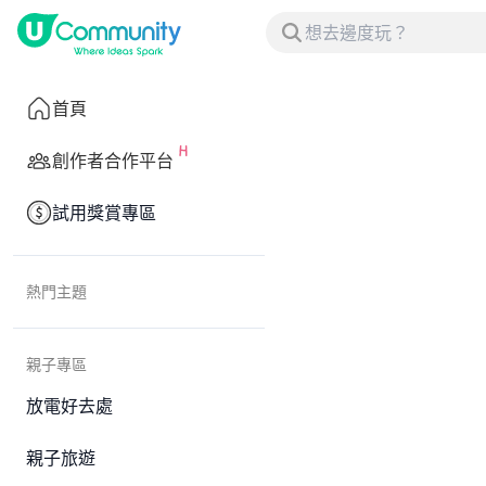
首頁
創作者合作平台
試用獎賞專區
熱門主題
親子專區
放電好去處
親子旅遊