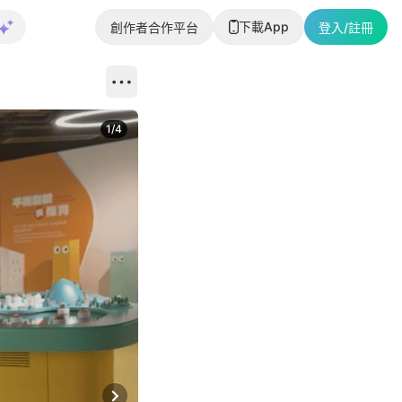
下載App
創作者合作平台
登入/註冊
1
/
4