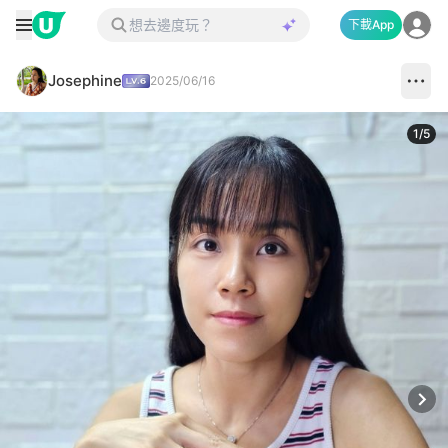
下載App
Josephine
2025/06/16
1
/
5
Next