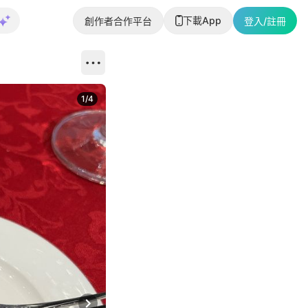
下載App
創作者合作平台
登入/註冊
1
/
4