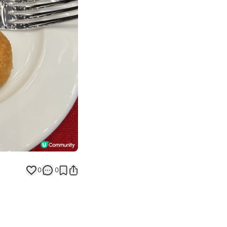
Next slide
0
0