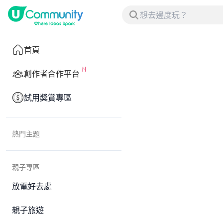
首頁
創作者合作平台
試用獎賞專區
熱門主題
親子專區
放電好去處
親子旅遊