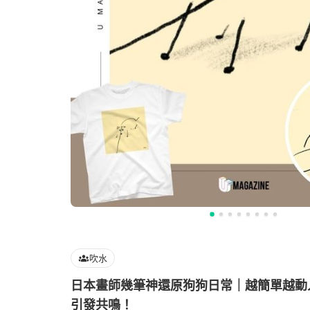
吹水
日本畫師幾筆神還原狗狗日常｜越簡單越動
引發共鳴！