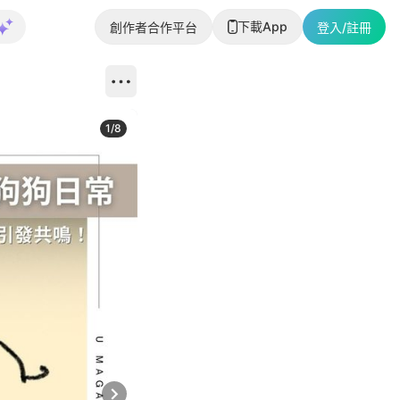
下載App
創作者合作平台
登入/註冊
1
/
8