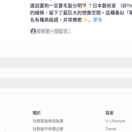
誰說畫狗一定要毛髮分明🐕？日本藝術家 （@11ri
的線條，留下了最巨大的想像空間。這種看似「
名有種高級感，非常療癒✨
...
更多
發表第一個留言...
關於
探索
社群最強使用指南
U Lifestyle
社群創作有價企劃
Travel