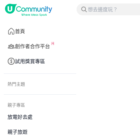
首頁
創作者合作平台
試用獎賞專區
熱門主題
親子專區
放電好去處
親子旅遊