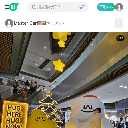
下載App
Master Carl
2025/12/24
1
/
2
Next