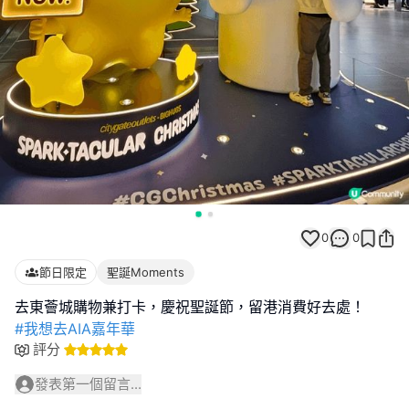
0
0
節日限定
聖誕Moments
#我想去AIA嘉年華
評分
發表第一個留言...