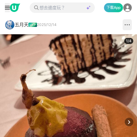
下載App
五月天
2025/12/14
1
/
4
Next