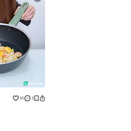
Next slide
35
3