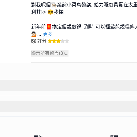
對我呢個👩🏻‍🍳業餘小菜鳥黎講, 給力嘅廚具實在太
利其器 😎我懂!
新年前🧧換定個靚煎鍋, 到時 可以輕鬆煎靚糕俾
💁🏻‍
...
更多
評分
顯示所有留言(
3
)...