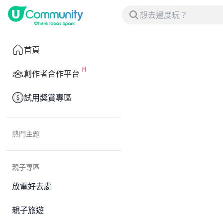
首頁
創作者合作平台
試用獎賞專區
熱門主題
親子專區
放電好去處
親子旅遊