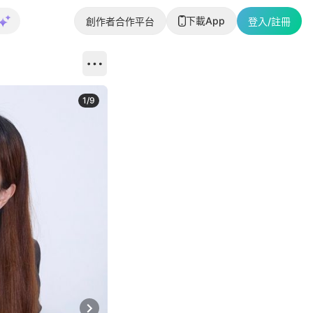
下載App
創作者合作平台
登入/註冊
1
/
9