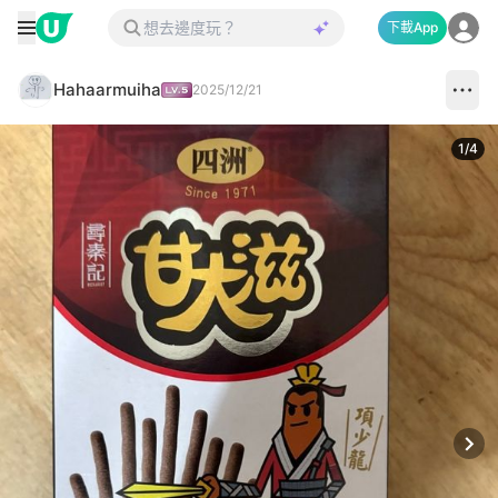
下載App
Hahaarmuiha
2025/12/21
1
/
4
Next