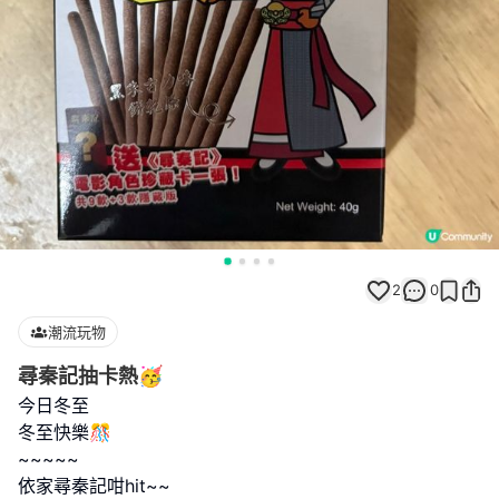
2
0
潮流玩物
尋秦記抽卡熱🥳
今日冬至
冬至快樂🎊
~~~~~
依家尋秦記咁hit~~