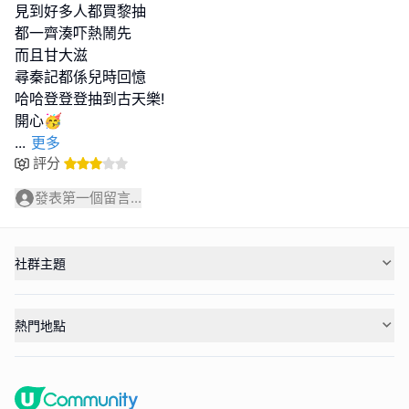
見到好多人都買黎抽
都一齊湊吓熱鬧先
而且甘大滋
尋秦記都係兒時回憶
哈哈登登登抽到古天樂!
...
更多
評分
發表第一個留言...
社群主題
熱門地點