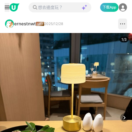
下載App
ernestnwt
2025/12/28
1
/
3
Next