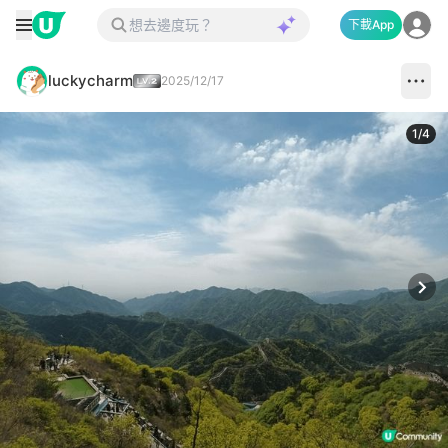
下載App
luckycharm
2025/12/17
1
/
4
Next