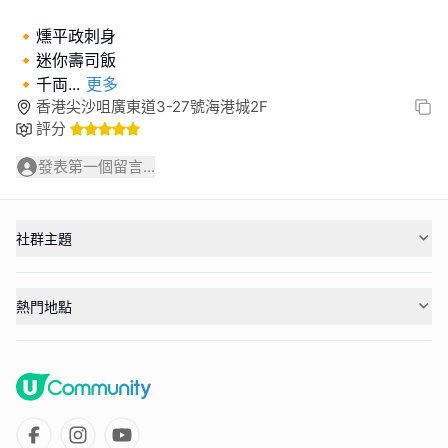
🔸️燻平政刺身
🔸️迷你壽司飯
🔸️千両
...
更多
香港尖沙咀廣東道3-27號海港城2F
評分
發表第一個留言...
社群主題
熱門地點