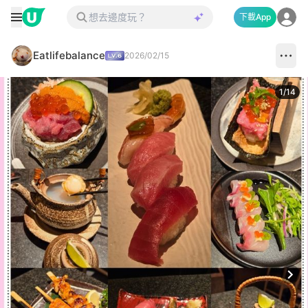
下載App
Eatlifebalance
2026/02/15
1
/
14
Next