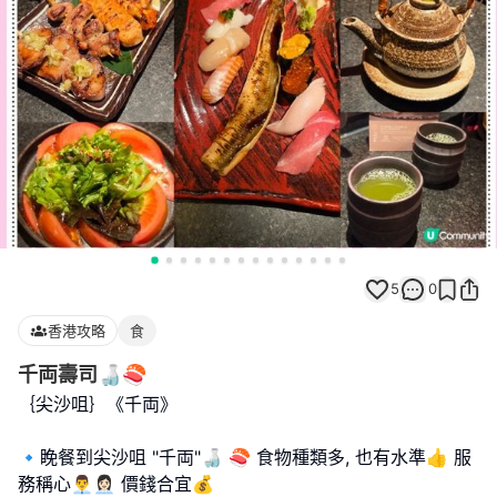
5
0
香港攻略
食
千両壽司🍶🍣
｛尖沙咀｝《千両》
🔹️睌餐到尖沙咀 "千両"🍶 🍣 食物種類多, 也有水準👍 服
務稱心👨‍💼👩🏻‍💼 價錢合宜💰