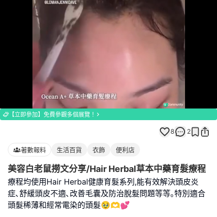
Loaded
:
Unmute
100.00%
【立即參加】免費參觀多個展覽！
8
2
著數報料
生活百貨
衣飾
便利店
美容白老鼠撈文分享/Hair Herbal草本中藥育髮療程
療程均使用Hair Herbal健康育髮系列,能有效解決頭皮炎
症､舒緩頭皮不適､改善毛囊及防治脫髮問題等等｡特別適合
頭髮稀薄和經常電染的頭髮🥹🫶💕
.