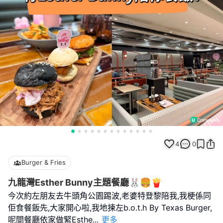
4
0
Burger & Fries
九龍灣Esther Bunny主題餐廳🐰🍔🍟
今次約左朋友去牛頭角公園踢波,老婆特登黎陪我,我梗係同
佢食餐飯先,大家開心啦,我地揀左b.o.t.h By Texas Burger,
呢間餐廳依家做緊Esthe
...
更多