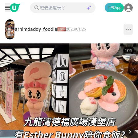
下載App
arhimdaddy_foodie
2026/01/25
1
/
13
Next