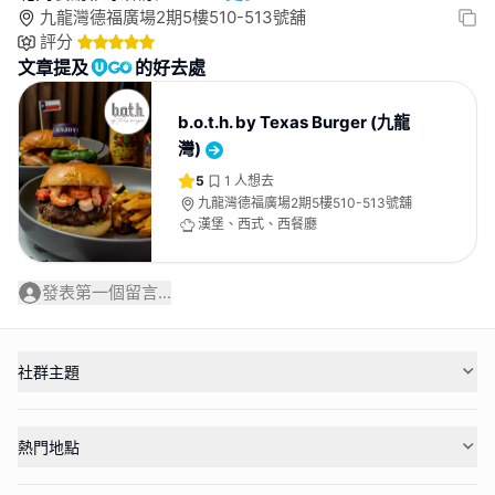
九龍灣德福廣場2期5樓510-513號舖
評分
文章提及
的好去處
b.o.t.h. by Texas Burger (九龍
灣)
5
1
人想去
九龍灣德福廣場2期5樓510-513號舖
漢堡、西式、西餐廳
發表第一個留言...
社群主題
熱門地點