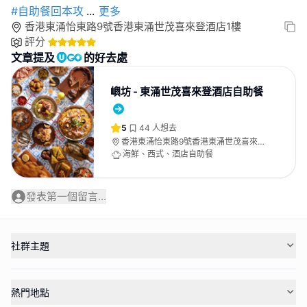
#自助餐回本攻
...
更多
香港東涌怡東路9號香港東涌世茂喜來登酒店1樓
評分
文章提及
的好去處
嶼坊 - 東涌世茂喜來登酒店自助餐
5
44
人想去
香港東涌怡東路9號香港東涌世茂喜來登
酒店1樓
海鮮、西式、酒店自助餐
發表第一個留言...
社群主題
熱門地點