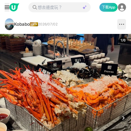
下載App
Kobabo
2026/07/02
1
/
6
Next