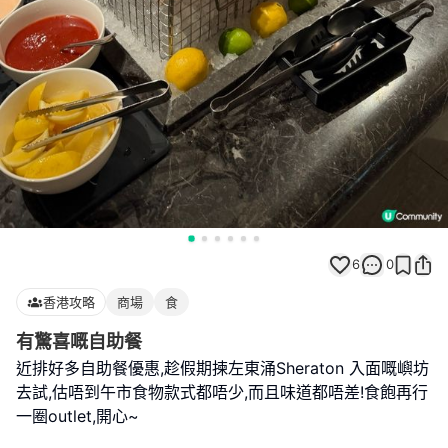
6
0
香港攻略
商場
食
有驚喜嘅自助餐
近排好多自助餐優惠,趁假期揀左東涌Sheraton 入面嘅嶼坊
去試,估唔到午市食物款式都唔少,而且味道都唔差!食飽再行
一圈outlet,開心~