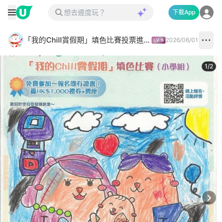
下載App
「我的Chill賞假期」填色比賽投票進行中✅
2026/06/01
1
/
2
Next