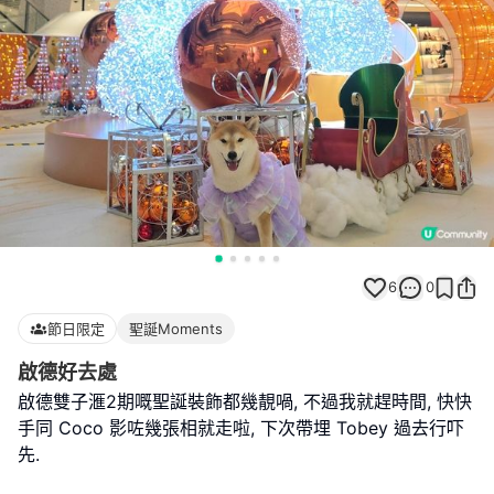
6
0
節日限定
聖誕Moments
啟德好去處
啟德雙子滙2期嘅聖誕裝飾都幾靚喎, 不過我就趕時間, 快快
手同 Coco 影咗幾張相就走啦, 下次帶埋 Tobey 過去行吓
先.