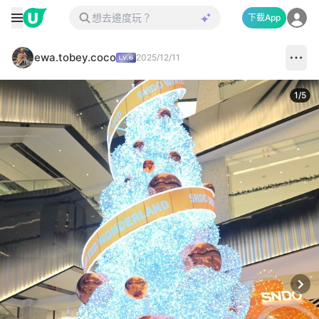
下載App
ewa.tobey.coco
2025/12/11
1
/
5
Next