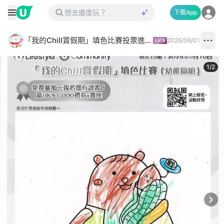
下載App
「我的Chill賞假期」填色比賽投票進行中✅
2026/06/01
1
/
2
Next