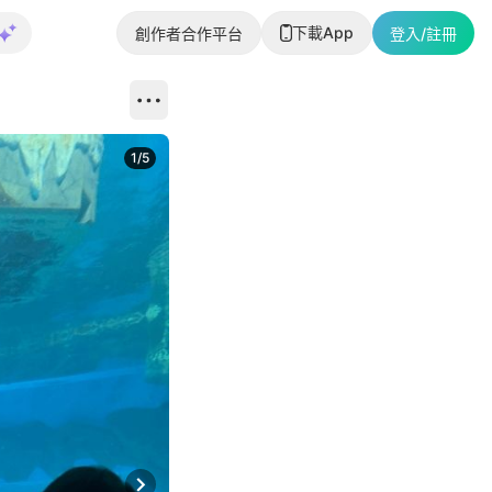
下載App
創作者合作平台
登入/註冊
1
/
5