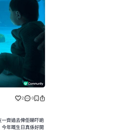
Next slide
2
0
友一齊過去俾佢睇吓啲
！今年嘅生日真係好開