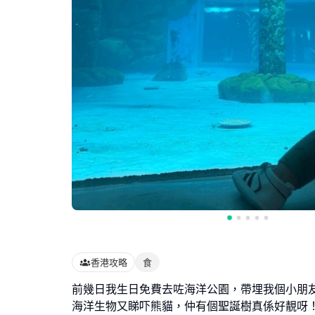
香港攻略
食
前幾日我生日免費去咗海洋公園，帶埋我個小朋
海洋生物又睇吓熊貓，仲有個聖誕樹真係好靚呀