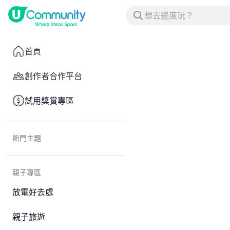
首頁
創作者合作平台
試用獎賞專區
熱門主題
親子專區
放電好去處
親子旅遊