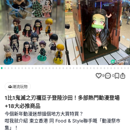
9
0
潮流玩物
1比1鬼滅之刃禰豆子登陸沙田！多部熱門動漫登場
+18大必推商品
今個新年動漫迷想搵個地方大買特買？
咁我就介紹 東立香港 同 Food & Style聯手嘅「動漫祭巿
集」！