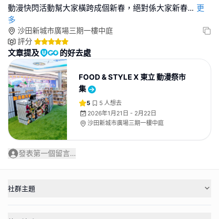
動漫快閃活動幫大家橫跨成個新春，絕對係大家新春
...
更
多
沙田新城市廣場三期一樓中庭
評分
文章提及
的好去處
FOOD & STYLE X 東立 動漫祭市
集
5
5
人想去
2026年1月21日 - 2月22日
沙田新城市廣場三期一樓中庭
發表第一個留言...
社群主題