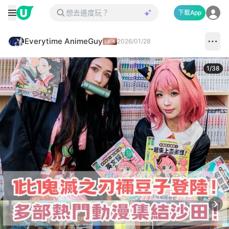
下載App
Everytime AnimeGuy
2026/01/28
1
/
38
Next