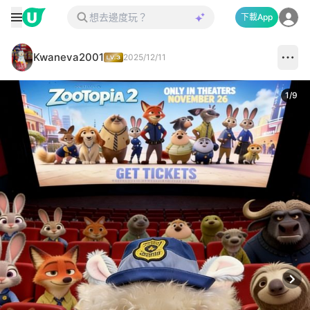
下載App
Kwaneva2001
2025/12/11
1
/
9
Next