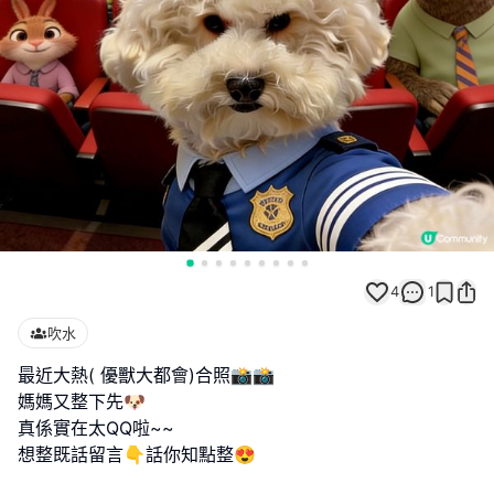
4
1
吹水
最近大熱( 優獸大都會)合照📸📸
媽媽又整下先🐶
真係實在太QQ啦~~
想整既話留言👇話你知點整😍