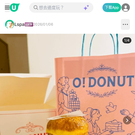
下載App
Lspa
2026/01/06
1
/
4
Next