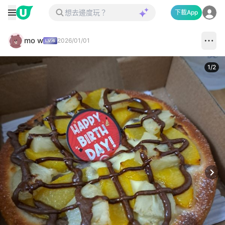
下載App
mo w
2026/01/01
1
/
2
Next