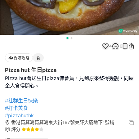
4
0
香港攻略
食
Pizza hut 生日pizza
Pizza hut會送生日pizza俾會員，見到原來整得幾靚，同屋
企人食得開心。
#社群生日快樂
#打卡美食
#pizzahuthk
香港筲箕灣筲箕灣東大街167號東輝大廈地下1號鋪
評分