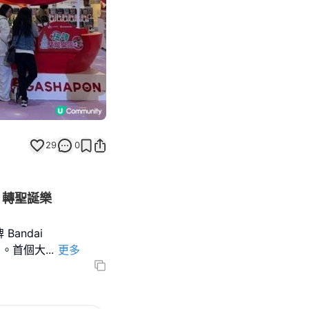
29
0
扭』轉聖誕樂
andai
」。首個大
...
更多