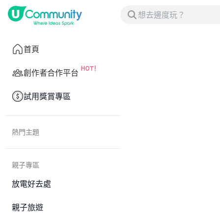
首頁
創作者合作平台
試用獎賞專區
熱門主題
親子專區
放電好去處
親子旅遊