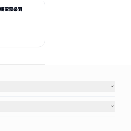
「扭」轉聖誕樂園