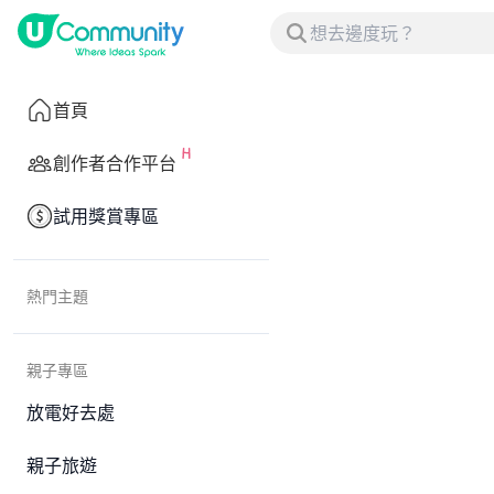
首頁
創作者合作平台
試用獎賞專區
熱門主題
親子專區
放電好去處
親子旅遊