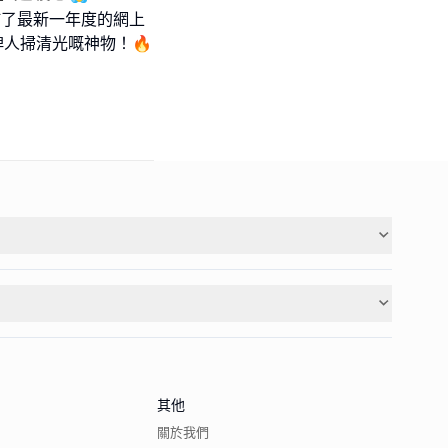
剛公佈了最新一年度的網上
俾人掃清光嘅神物！🔥
其他
關於我們