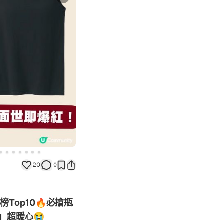
Next slide
20
0
榜Top10🔥必搶瓶
」超暖心😭