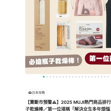
日本攻略
【賣斷市預警⚠️】2025 MUJI熱門商品排行
子乾燥棒／第一位堪稱「解決女生多年煩惱