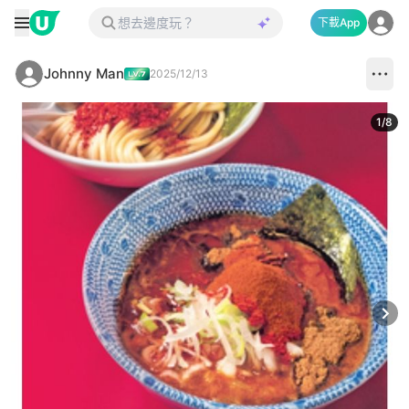
下載App
Johnny Man
2025/12/13
1
/
8
Next