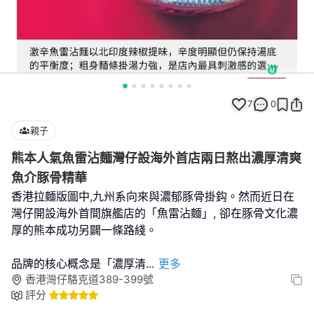
7
0
親子
熊本人氣魚雷沾麵灣仔設海外首店兩日熬出濃厚清爽
魚介豚骨精華
香港拉麵版圖中,九州系向來與濃郁豚骨掛鈎。然而近日在
灣仔開設海外首間旗艦店的「魚雷沾麵」, 卻在豚骨文化濃
厚的熊本成功另闢一條路綫。
品牌的核心概念是「濃厚清
...
更多
香港灣仔駱克道389-399號
評分