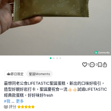
1
0
節日限定
聖誕Moments
最想同老公食LIFETASTIC聖誕蛋糕，新出的口味好吸引，
造型好靚好岩打卡，聖誕慶祝食一流👍🏻👍🏻試過LIFETASTIC
#我
...
更多
評分