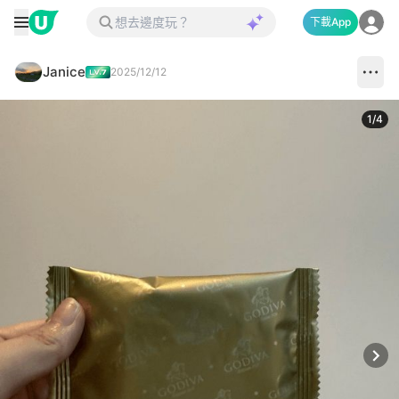
下載App
Janice
2025/12/12
1
/
4
Next