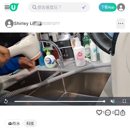
下載App
Shirley Li
2025/12/17
Loaded
:
Replay
Unmute
Full
100.00%
1
0
吹水
科技