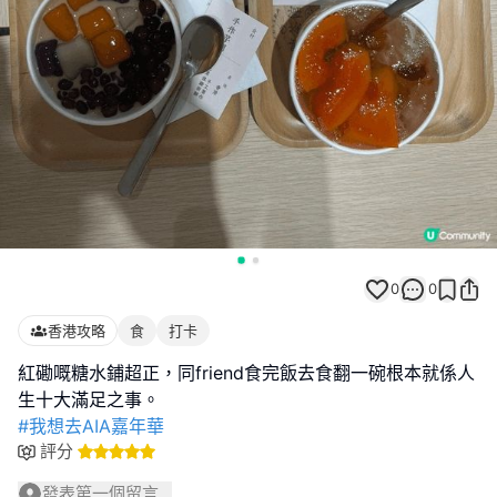
0
0
香港攻略
食
打卡
紅磡嘅糖水鋪超正，同friend食完飯去食翻一碗根本就係人
#我想去AIA嘉年華
評分
發表第一個留言...