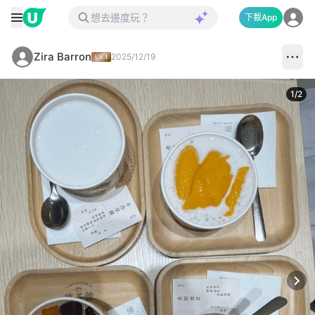
下載App
Zira Barron
2025/12/19
1
/
2
Next