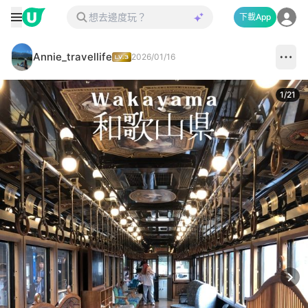
下載App
Annie_travellife
2026/01/16
1
/
21
Next