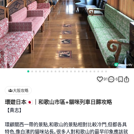
91
6
大阪攻略
環遊日本🇯🇵｜和歌山市區+貓咪列車日歸攻略
【貴志】
環顧關西一帶的景點,和歌山的景點相對比較冷門,但都各具
特色,像白濱的貓咪站長｡很多人對和歌山的最早印象應該就